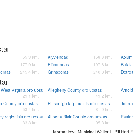
stai
55.3 km.
Klyvlendas
158.6 km.
Kolum
177.9 km.
Ričmondas
197.6 km.
Bafala
alemas
245.4 km.
Grinsboras
246.8 km.
Detroi
tai
 West Virginia oro uostas
Allegheny County oro uostas
Arnold
29.1 km.
49.2 km.
o County oro uostas
Pittsburgh tarptautinis oro uostas
John 
53.4 km.
61.0 km.
ey regioninis oro uostas
Altoona Blair County oro uostas
Easter
83.8 km.
95.8 km.
Morgantown Municipal Walter L. Bill Hart F