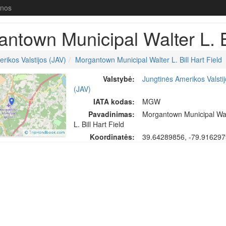
enos
ntown Municipal Walter L. B
eld
rikos Valstijos (JAV)
Morgantown Municipal Walter L. Bill Hart Field
Valstybė:
Jungtinės Amerikos Valsti
(JAV)
IATA kodas:
MGW
Pavadinimas:
Morgantown Municipal Wa
L. Bill Hart Field
Koordinatės:
39.64289856, -79.91629