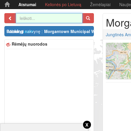
Atstumai
Kelionės po Lietuvą
Žemėlapiai
Nauji
Morga
Užsakyti nakvynę :
Morgantown Municipal Walter L. Bill Hart Fi
Jungtinės Ame
Rėmėjų nuorodos
x