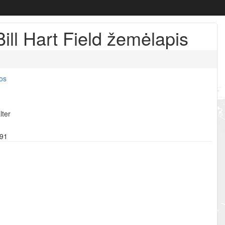
ill Hart Field žemėlapis
jos
lter
791