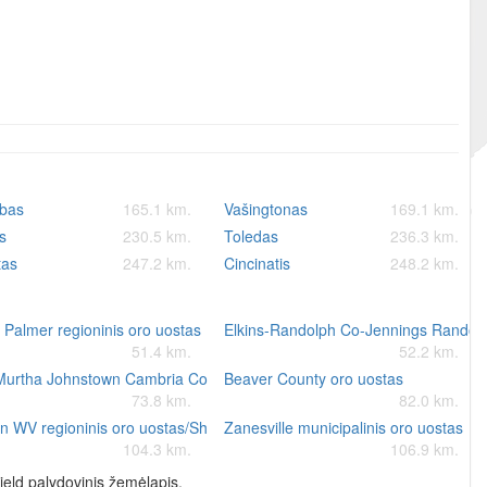
bas
165.1 km.
Vašingtonas
169.1 km.
s
230.5 km.
Toledas
236.3 km.
tas
247.2 km.
Cincinatis
248.2 km.
 Palmer regioninis oro uostas
Elkins-Randolph Co-Jennings Randolp
51.4 km.
52.2 km.
Murtha Johnstown Cambria County oro uostas
Beaver County oro uostas
73.8 km.
82.0 km.
n WV regioninis oro uostas/Shepherd Field
Zanesville municipalinis oro uostas
104.3 km.
106.9 km.
ield palydovinis žemėlapis.