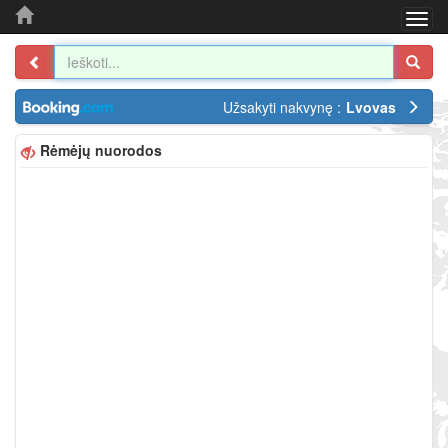
Togg
navi
Užsakyti nakvynę :
Lvovas
Rėmėjų nuorodos