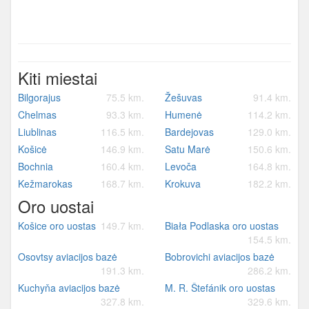
Kiti miestai
Bilgorajus
75.5 km.
Žešuvas
91.4 km.
Chelmas
93.3 km.
Humenė
114.2 km.
Liublinas
116.5 km.
Bardejovas
129.0 km.
Košicė
146.9 km.
Satu Marė
150.6 km.
Bochnia
160.4 km.
Levoča
164.8 km.
Kežmarokas
168.7 km.
Krokuva
182.2 km.
Oro uostai
Košice oro uostas
149.7 km.
Biała Podlaska oro uostas
154.5 km.
Osovtsy aviacijos bazė
Bobrovichi aviacijos bazė
191.3 km.
286.2 km.
Kuchyňa aviacijos bazė
M. R. Štefánik oro uostas
327.8 km.
329.6 km.