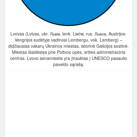
Lvovas (Lvivas, ukr. Львів, lenk. Lwów, rus. Львов, Austrijos-
Vengrijos sudėtyje vadinosi Lembergu, vok. Lemberg) –
didžiausias vakarų Ukrainos miestas, istorinė Galicijos sostinė.
Miestas išsidėstęs prie Poltvos upės, srities administracinis
centras. Lvovo senamiestis yra įtrauktas į UNESCO pasaulio
paveldo sąrašą.