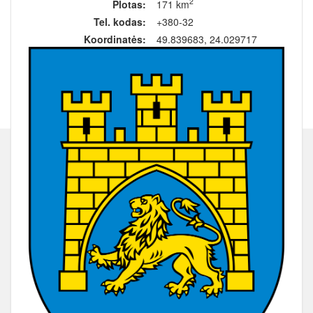
2
Plotas:
171 km
Tel. kodas:
+380-32
Koordinatės:
49.839683, 24.029717