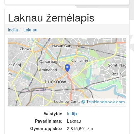
Laknau žemėlapis
Indija
Laknau
Valstybė:
Indija
Pavadinimas:
Laknau
Gyventojų skč.:
2,815,601 žm