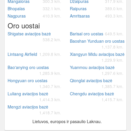
Mangaloras
300.3 km.
Džaipuras
317.9 km.
Bhopalas
332.1 km.
Raipuras
389.0 km.
Nagpuras
410.9 km.
Amritsaras
493.3 km.
Oro uostai
Shigatse aviacijos bazė
Barisal oro uostas
649.5 km.
538.2 km.
Baoshan Yunduan oro uostas
1,137.8 km.
Lintsang Airfield
1,209.8 km.
Xiangyun Midu aviacijos bazė
1,229.9 km.
Bao'anying oro uostas
Yuanmou aviacijos bazė
1,285.9 km.
1,297.6 km.
Hongyuan oro uostas
Qionglai aviacijos bazė
1,340.7 km.
1,385.7 km.
Luliang aviacijos bazė
Chengdu aviacijos bazė
1,414.3 km.
1,415.7 km.
Mengzi aviacijos bazė
1,418.7 km.
Lietuvos, europos ir pasaulio Laknau.