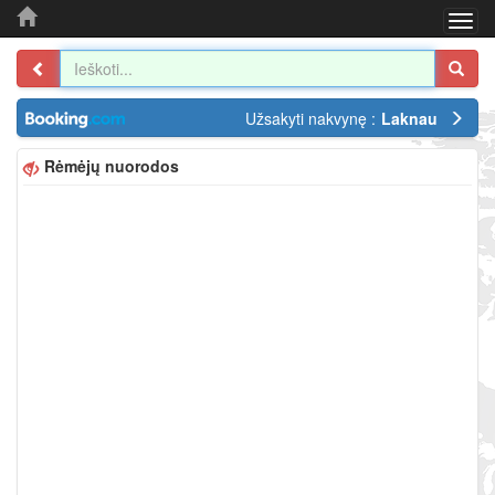
Togg
navi
Užsakyti nakvynę :
Laknau
Rėmėjų nuorodos