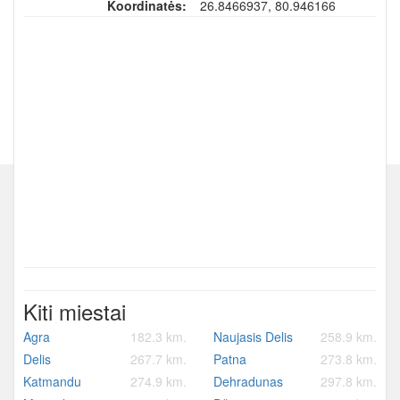
Koordinatės:
26.8466937, 80.946166
Kiti miestai
Agra
182.3 km.
Naujasis Delis
258.9 km.
Delis
267.7 km.
Patna
273.8 km.
Katmandu
274.9 km.
Dehradunas
297.8 km.