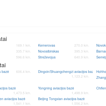
stai
169.1 km.
Kemerovas
270.0 km.
Novok
335.7 km.
Novosibirskas
395.3 km.
Barna
596.6 km.
Streževojus
640.9 km.
Semėj
tai
os bazė
606.4 km.
Dingxin/Shuangchengzi aviacijos bazė
Hohhot
1,123.2 km.
Zhang
acijos bazė
Yongning aviacijos bazė
Chifen
1,473.5 km.
1,498.9 km.
en aviacijos bazė
Beijing Tongxian aviacijos bazė
1,541.1 km.
1,556.2 km.