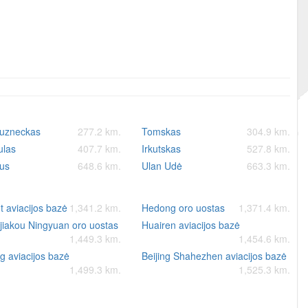
uzneckas
277.2 km.
Tomskas
304.9 km.
ulas
407.7 km.
Irkutskas
527.8 km.
us
648.6 km.
Ulan Udė
663.3 km.
 aviacijos bazė
1,341.2 km.
Hedong oro uostas
1,371.4 km.
jiakou Ningyuan oro uostas
Huairen aviacijos bazė
1,449.3 km.
1,454.6 km.
g aviacijos bazė
Beijing Shahezhen aviacijos bazė
1,499.3 km.
1,525.3 km.