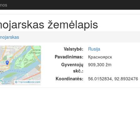
enos
nojarskas žemėlapis
nojarskas
Valstybė:
Rusija
Pavadinimas:
Красноярск
Gyventojų
909,300 žm
skč.:
Koordinatės:
56.0152834, 92.8932476