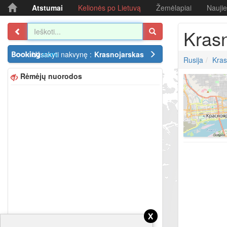
Atstumai
Kelionės po Lietuvą
Žemėlapiai
Nauji
Kras
Užsakyti nakvynę :
Krasnojarskas
Rusija
Kras
Rėmėjų nuorodos
x