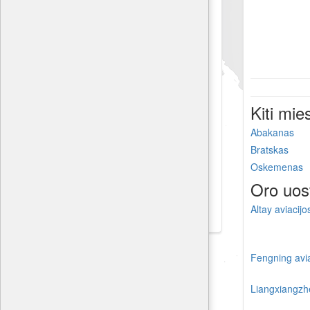
Kiti mie
Abakanas
Bratskas
Oskemenas
Oro uos
Altay aviacij
Fengning avi
Liangxiangzh