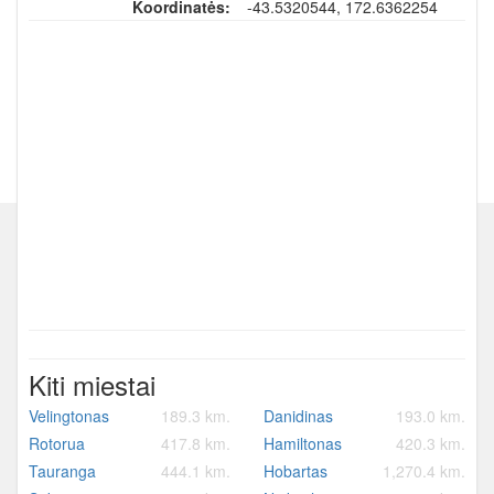
Koordinatės:
-43.5320544, 172.6362254
Kiti miestai
Velingtonas
189.3 km.
Danidinas
193.0 km.
Rotorua
417.8 km.
Hamiltonas
420.3 km.
Tauranga
444.1 km.
Hobartas
1,270.4 km.