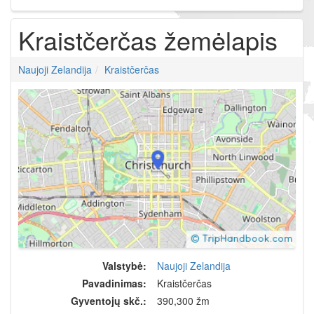
Kraistčerčas žemėlapis
Naujoji Zelandija
Kraistčerčas
Valstybė:
Naujoji Zelandija
Pavadinimas:
Kraistčerčas
Gyventojų skč.:
390,300 žm