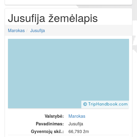
Jusufija žemėlapis
Marokas
Jusufija
Valstybė:
Marokas
Pavadinimas:
Jusufija
Gyventojų skč.:
66,793 žm