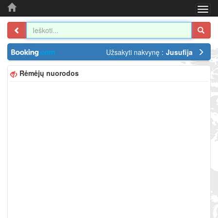
Togg
navi
Užsakyti nakvynę :
Jusufija
Rėmėjų nuorodos