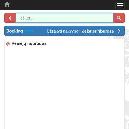
Togg
navi
Užsakyti nakvynę :
Jekaterinburgas
Rėmėjų nuorodos