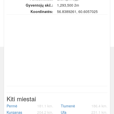
Gyventojų skč.:
1,293,500 žm
Koordinatės:
56.8389261, 60.6057025
Kiti miestai
Permė
181.1 km.
Tiumenė
186.4 km.
Kurganas
204.2 km.
Ufa
231.1 km.