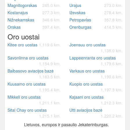
Magnitogorskas
245.0 km.
Urajus
273.0 km.
Kostanajus
277.3 km.
Iževskas
278.4 km.
Nižnekamskas
346.6 km.
Petropavlas
357.8 km.
Orskas
397.4 km.
Orenburgas
414.5 km.
Oro uostai
Kitee oro uostas
1,119.6 km.
Joensuu oro uostas
1,138.0 km.
Savonlinna oro uostas
Lappeenranta oro uostas
1,154.9 km.
1,179.6 km.
Balbasovo aviacijos bazė
Varkaus oro uostas
1,183.5 km.
1,190.6 km.
Kuusamo oro uostas
Kuopio oro uostas
1,195.4 km.
1,197.3 km.
Mikkeli oro uostas
Kajaani oro uostas
1,211.1 km.
1,212.3 km.
Sital Chay oro uostas
Utti aviacijos bazė
1,215.1 km.
1,220.2 km.
Lietuvos, europos ir pasaulio Jekaterinburgas.