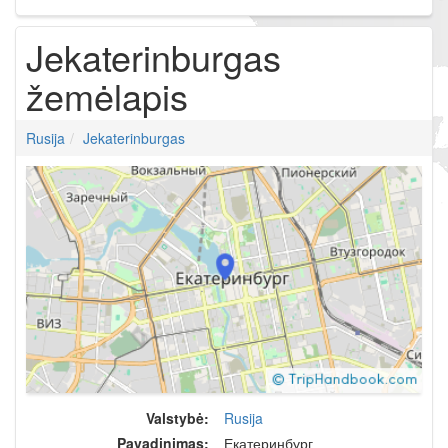
Jekaterinburgas
žemėlapis
Rusija
Jekaterinburgas
Valstybė:
Rusija
Pavadinimas:
Екатеринбург