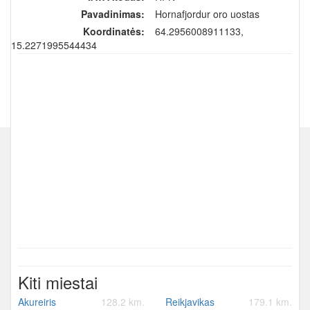
Pavadinimas:
Hornafjordur oro uostas
Koordinatės:
64.2956008911133,
-15.2271995544434
Kiti miestai
Akureiris
128.2 km.
Reikjavikas
179.1 km.