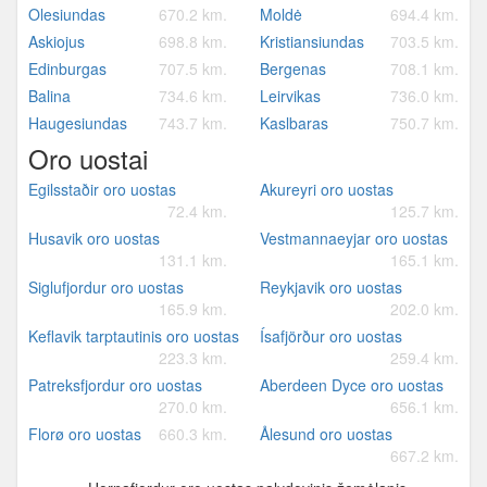
Olesiundas
670.2 km.
Moldė
694.4 km.
Askiojus
698.8 km.
Kristiansiundas
703.5 km.
Edinburgas
707.5 km.
Bergenas
708.1 km.
Balina
734.6 km.
Leirvikas
736.0 km.
Haugesiundas
743.7 km.
Kaslbaras
750.7 km.
Oro uostai
Egilsstaðir oro uostas
Akureyri oro uostas
72.4 km.
125.7 km.
Husavik oro uostas
Vestmannaeyjar oro uostas
131.1 km.
165.1 km.
Siglufjordur oro uostas
Reykjavik oro uostas
165.9 km.
202.0 km.
Keflavik tarptautinis oro uostas
Ísafjörður oro uostas
223.3 km.
259.4 km.
Patreksfjordur oro uostas
Aberdeen Dyce oro uostas
270.0 km.
656.1 km.
Florø oro uostas
660.3 km.
Ålesund oro uostas
667.2 km.