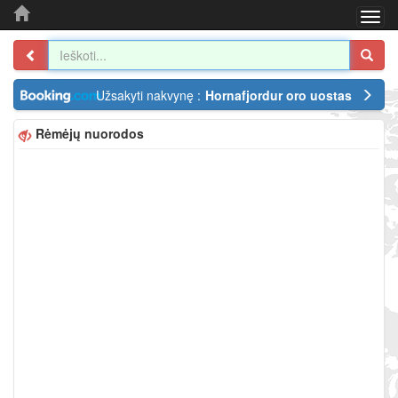
Togg
navi
Užsakyti nakvynę :
Hornafjordur oro uostas
Rėmėjų nuorodos