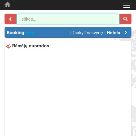
Togg
navi
Užsakyti nakvynę :
Holola
Rėmėjų nuorodos