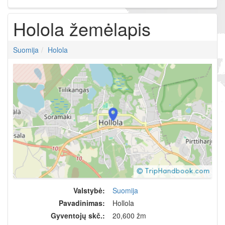
Holola žemėlapis
Suomija
Holola
Valstybė:
Suomija
Pavadinimas:
Hollola
Gyventojų skč.:
20,600 žm