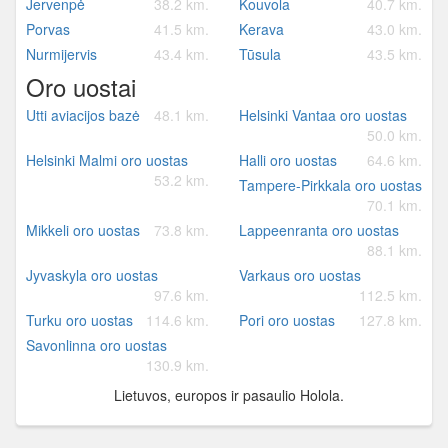
Jervenpė
38.2 km.
Kouvola
40.7 km.
Porvas
41.5 km.
Kerava
43.0 km.
Nurmijervis
43.4 km.
Tūsula
43.5 km.
Oro uostai
Utti aviacijos bazė
48.1 km.
Helsinki Vantaa oro uostas
50.0 km.
Helsinki Malmi oro uostas
Halli oro uostas
64.6 km.
53.2 km.
Tampere-Pirkkala oro uostas
70.1 km.
Mikkeli oro uostas
73.8 km.
Lappeenranta oro uostas
88.1 km.
Jyvaskyla oro uostas
Varkaus oro uostas
97.6 km.
112.5 km.
Turku oro uostas
114.6 km.
Pori oro uostas
127.8 km.
Savonlinna oro uostas
130.9 km.
Lietuvos, europos ir pasaulio Holola.