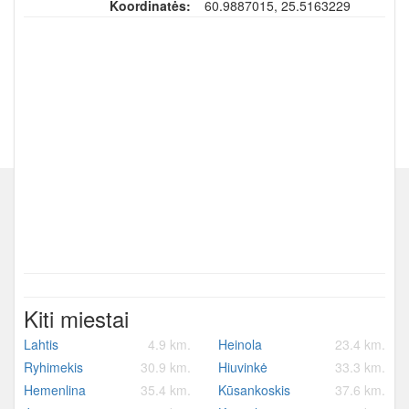
Koordinatės:
60.9887015, 25.5163229
Kiti miestai
Lahtis
4.9 km.
Heinola
23.4 km.
Ryhimekis
30.9 km.
Hiuvinkė
33.3 km.
Hemenlina
35.4 km.
Kūsankoskis
37.6 km.