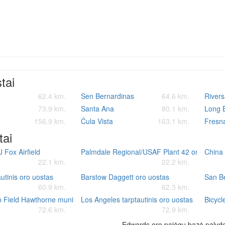
stai
62.4 km.
Sen Bernardinas
64.6 km.
Rivers
73.9 km.
Santa Ana
80.1 km.
Long 
156.9 km.
Čula Vista
163.1 km.
Fresn
tai
 Fox Airfield
Palmdale Regional/USAF Plant 42 oro uostas
China 
22.1 km.
22.2 km.
autinis oro uostas
Barstow Daggett oro uostas
San Be
60.9 km.
62.3 km.
 Field Hawthorne municipalinis oro uostas
Los Angeles tarptautinis oro uostas
Bicycl
72.6 km.
72.9 km.
Edwards oro pajėgų bazė palydo