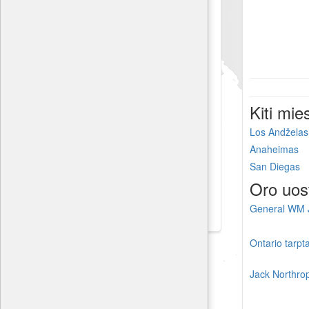
Kiti mie
Los Andželas
Anaheimas
San Diegas
Oro uos
General WM J
Ontario tarpt
Jack Northrop