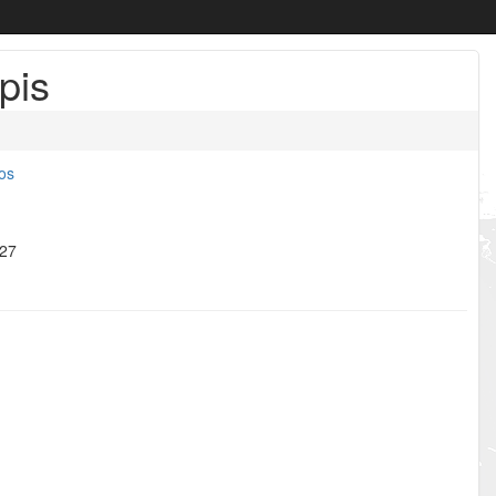
pis
jos
027