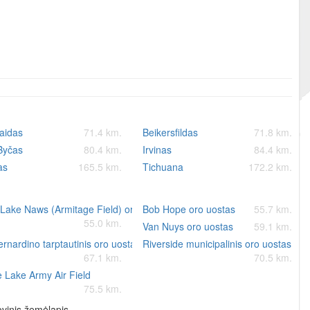
aidas
71.4 km.
Beikersfildas
71.8 km.
Byčas
80.4 km.
Irvinas
84.4 km.
as
165.5 km.
Tichuana
172.2 km.
Lake Naws (Armitage Field) oro uostas
Bob Hope oro uostas
55.7 km.
55.0 km.
Van Nuys oro uostas
59.1 km.
rnardino tarptautinis oro uostas
Riverside municipalinis oro uostas
67.1 km.
70.5 km.
e Lake Army Air Field
75.5 km.
vinis žemėlapis.