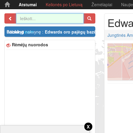
Atstumai
Kelionės po Lietuvą
Žemėlapiai
Nauji
Edwa
Užsakyti nakvynę :
Edwards oro pajėgų bazė
Jungtinės Ame
Rėmėjų nuorodos
x