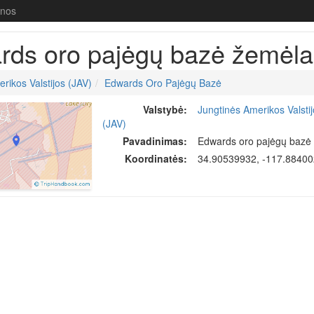
enos
rds oro pajėgų bazė žemėla
rikos Valstijos (JAV)
Edwards Oro Pajėgų Bazė
Valstybė:
Jungtinės Amerikos Valsti
(JAV)
Pavadinimas:
Edwards oro pajėgų bazė
Koordinatės:
34.90539932, -117.8840