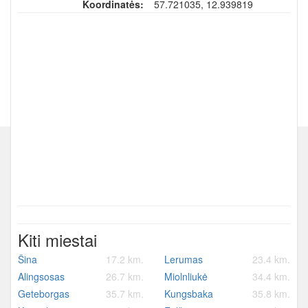
Koordinatės:
57.721035, 12.939819
Kiti miestai
Šina
17.2 km.
Lerumas
23.4 km.
Alingsosas
26.7 km.
Miolnliukė
34.4 km.
Geteborgas
35.7 km.
Kungsbaka
35.8 km.