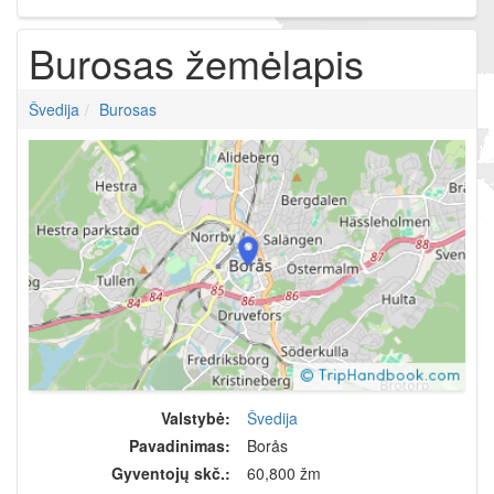
Burosas žemėlapis
Švedija
Burosas
Valstybė:
Švedija
Pavadinimas:
Borås
Gyventojų skč.:
60,800 žm