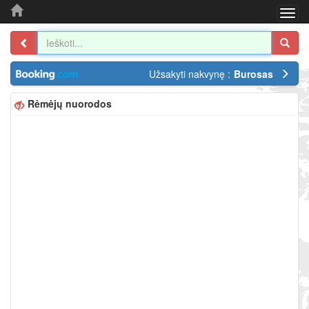
Togg
navi
Užsakyti nakvynę :
Burosas
Rėmėjų nuorodos