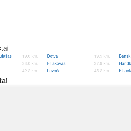
stai
kulašas
19.0 km.
Detva
19.9 km.
Banska
33.0 km.
Filiakovas
37.9 km.
Handl
42.2 km.
Levoča
45.2 km.
Kisuc
tai
ostas
73.5 km.
Kuchyňa aviacijos bazė
118.7 km.
M. R. 
nacy Jan Paderewski oro uostas
Osovtsy aviacijos bazė
345.9 km.
Altenb
305.2 km.
feld tarptautinis oro uostas
Rivolto aviacijos bazė
364.9 km.
Bayreu
364.5 km.
Lietuvos, europos ir pasaul