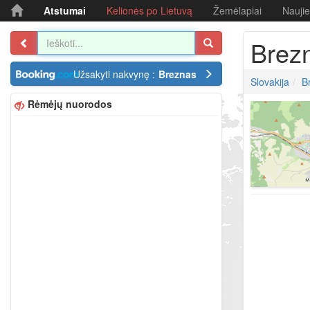
Atstumai
Kelionės po Lietuvą
Žemėlapiai
Nauji
Brez
Užsakyti nakvynę :
Breznas
Slovakija
B
Rėmėjų nuorodos