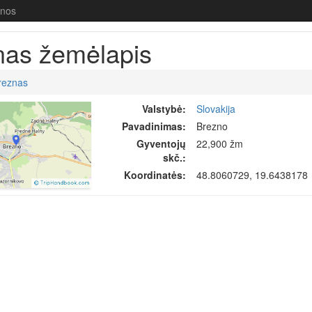
enos
nas žemėlapis
reznas
Valstybė:
Slovakija
Pavadinimas:
Brezno
Gyventojų
22,900 žm
skč.:
Koordinatės:
48.8060729, 19.6438178