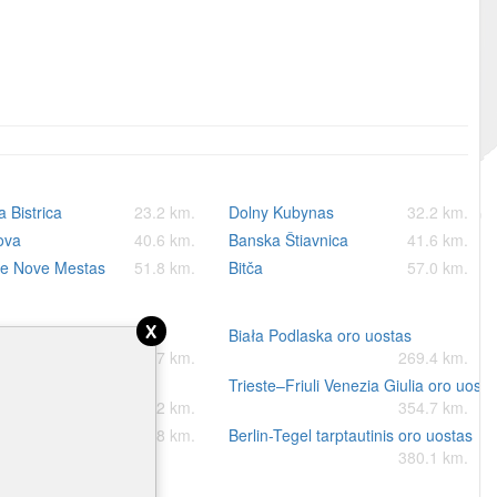
 Bistrica
23.2 km.
Dolny Kubynas
32.2 km.
ova
40.6 km.
Banska Štiavnica
41.6 km.
ke Nove Mestas
51.8 km.
Bitča
57.0 km.
x
Štefánik oro uostas
Biała Podlaska oro uostas
119.7 km.
269.4 km.
urg-Nobitz oro uostas
Trieste–Friuli Venezia Giulia oro uosta
351.2 km.
354.7 km.
th oro uostas
368.8 km.
Berlin-Tegel tarptautinis oro uostas
380.1 km.
io Breznas.