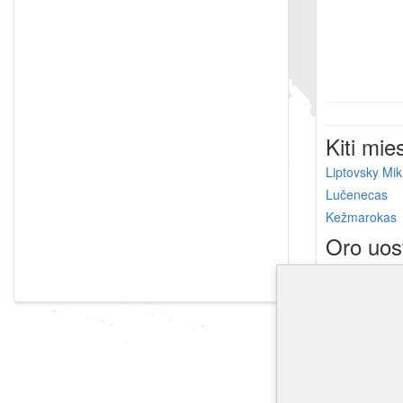
Kiti mie
Liptovsky Mi
Lučenecas
Kežmarokas
Oro uos
Košice oro u
Bydgoszcz Ig
Berlin-Schöne