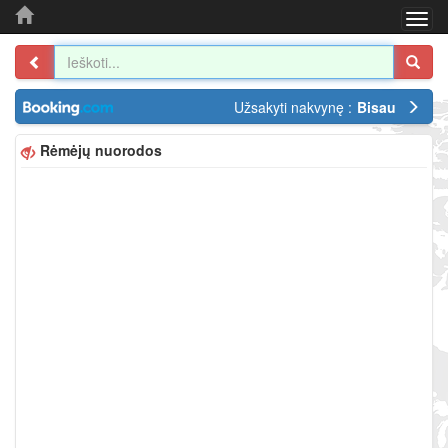
Togg
navi
Užsakyti nakvynę :
Bisau
Rėmėjų nuorodos