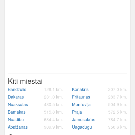
Kiti miestai
Bandžulis
128.1 km.
Konakris
207.0 km.
Dakaras
231.0 km.
Fritaunas
283.7 km.
Nuakšotas
430.5 km.
Monrovija
504.9 km.
Bamakas
515.8 km.
Praja
572.5 km.
Nuadibu
634.4 km.
Jamusukras
784.7 km.
Abidžanas
909.9 km.
Uagadugu
950.6 km.