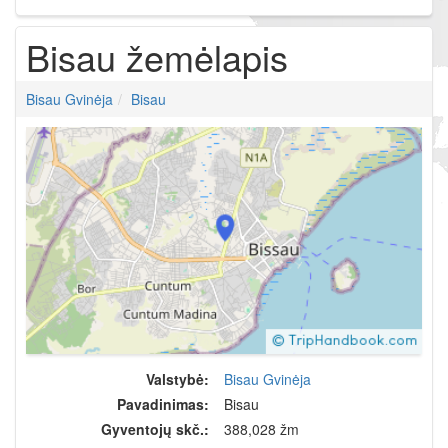
Bisau žemėlapis
Bisau Gvinėja
Bisau
Valstybė:
Bisau Gvinėja
Pavadinimas:
Bisau
Gyventojų skč.:
388,028 žm