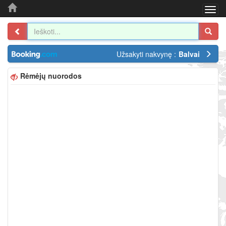
Togg
navi
Užsakyti nakvynę :
Balvai
Rėmėjų nuorodos