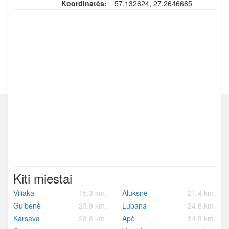
Koordinatės:
57.132624, 27.2646685
Kiti miestai
Viliaka
15.3 km.
Alūksnė
21.4 km.
Gulbenė
23.9 km.
Lubana
24.6 km.
Karsava
28.8 km.
Apė
34.9 km.