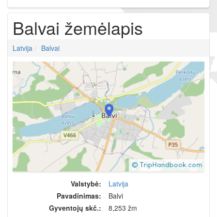
Balvai žemėlapis
Latvija
Balvai
Valstybė:
Latvija
Pavadinimas:
Balvi
Gyventojų skč.:
8,253 žm