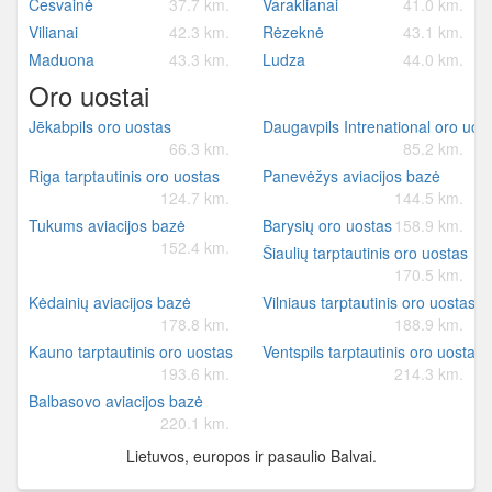
Cesvainė
37.7 km.
Varaklianai
41.0 km.
Vilianai
42.3 km.
Rėzeknė
43.1 km.
Maduona
43.3 km.
Ludza
44.0 km.
Oro uostai
Jēkabpils oro uostas
Daugavpils Intrenational oro uos
66.3 km.
85.2 km.
Riga tarptautinis oro uostas
Panevėžys aviacijos bazė
124.7 km.
144.5 km.
Tukums aviacijos bazė
Barysių oro uostas
158.9 km.
152.4 km.
Šiaulių tarptautinis oro uostas
170.5 km.
Kėdainių aviacijos bazė
Vilniaus tarptautinis oro uostas
178.8 km.
188.9 km.
Kauno tarptautinis oro uostas
Ventspils tarptautinis oro uostas
193.6 km.
214.3 km.
Balbasovo aviacijos bazė
220.1 km.
Lietuvos, europos ir pasaulio Balvai.