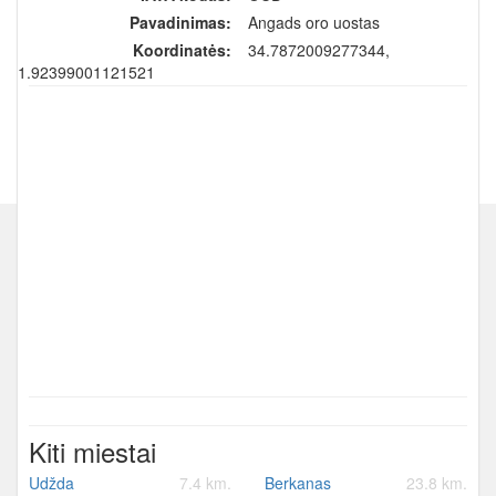
Pavadinimas:
Angads oro uostas
Koordinatės:
34.7872009277344,
-1.92399001121521
Kiti miestai
Udžda
7.4 km.
Berkanas
23.8 km.