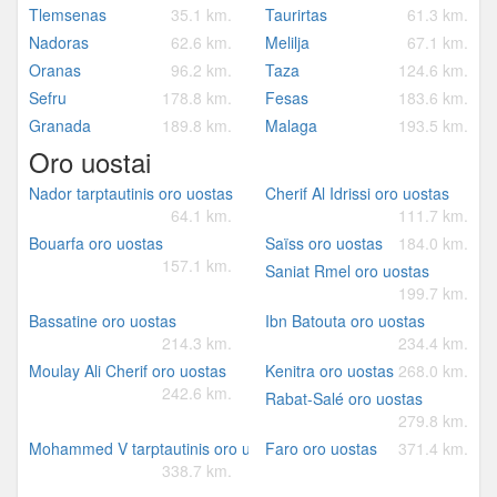
Tlemsenas
35.1 km.
Taurirtas
61.3 km.
Nadoras
62.6 km.
Melilja
67.1 km.
Oranas
96.2 km.
Taza
124.6 km.
Sefru
178.8 km.
Fesas
183.6 km.
Granada
189.8 km.
Malaga
193.5 km.
Oro uostai
Nador tarptautinis oro uostas
Cherif Al Idrissi oro uostas
64.1 km.
111.7 km.
Bouarfa oro uostas
Saïss oro uostas
184.0 km.
157.1 km.
Saniat Rmel oro uostas
199.7 km.
Bassatine oro uostas
Ibn Batouta oro uostas
214.3 km.
234.4 km.
Moulay Ali Cherif oro uostas
Kenitra oro uostas
268.0 km.
242.6 km.
Rabat-Salé oro uostas
279.8 km.
Mohammed V tarptautinis oro uostas
Faro oro uostas
371.4 km.
338.7 km.