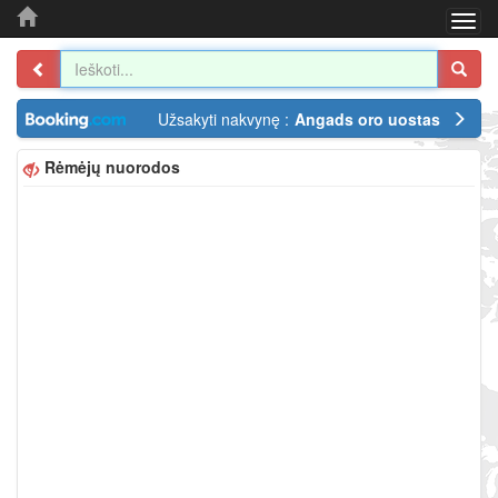
Togg
navi
Užsakyti nakvynę :
Angads oro uostas
Rėmėjų nuorodos