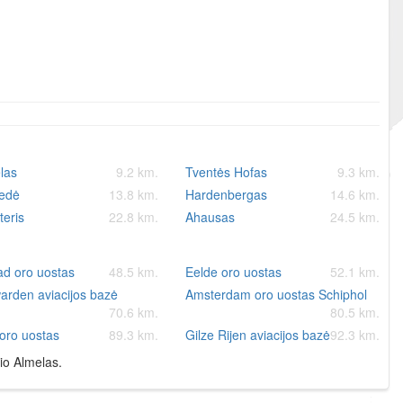
las
9.2 km.
Tventės Hofas
9.3 km.
edė
13.8 km.
Hardenbergas
14.6 km.
eris
22.8 km.
Ahausas
24.5 km.
ad oro uostas
48.5 km.
Eelde oro uostas
52.1 km.
arden aviacijos bazė
Amsterdam oro uostas Schiphol
70.6 km.
80.5 km.
oro uostas
89.3 km.
Gilze Rijen aviacijos bazė
92.3 km.
io Almelas.