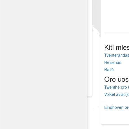
Kiti mie
Tventeranda
Reisenas
Raltė
Oro uos
Twenthe oro 
Volkel aviaci
Eindhoven or