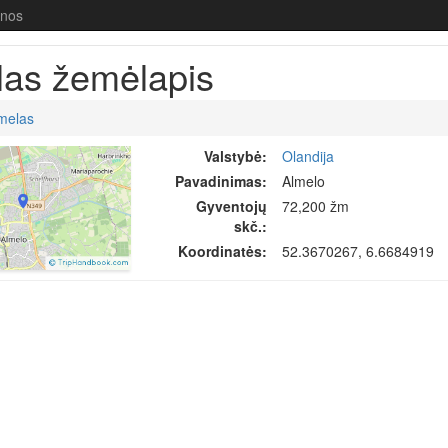
enos
las žemėlapis
melas
Valstybė:
Olandija
Pavadinimas:
Almelo
Gyventojų
72,200 žm
skč.:
Koordinatės:
52.3670267, 6.6684919