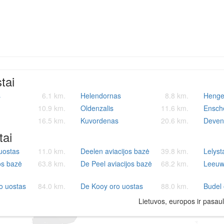
stai
s
6.1 km.
Helendornas
8.8 km.
Henge
10.9 km.
Oldenzalis
11.6 km.
Ensch
16.5 km.
Kuvordenas
20.6 km.
Devent
tai
uostas
11.0 km.
Deelen aviacijos bazė
39.8 km.
Lelyst
jos bazė
63.8 km.
De Peel aviacijos bazė
68.2 km.
Leeuw
o uostas
84.0 km.
De Kooy oro uostas
88.0 km.
Budel 
Lietuvos, europos ir pasaul