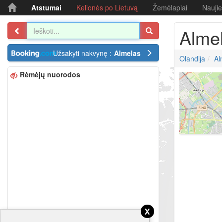
Atstumai
Kelionės po Lietuvą
Žemėlapiai
Nauji
Alme
Užsakyti nakvynę :
Almelas
Olandija
Al
Rėmėjų nuorodos
x