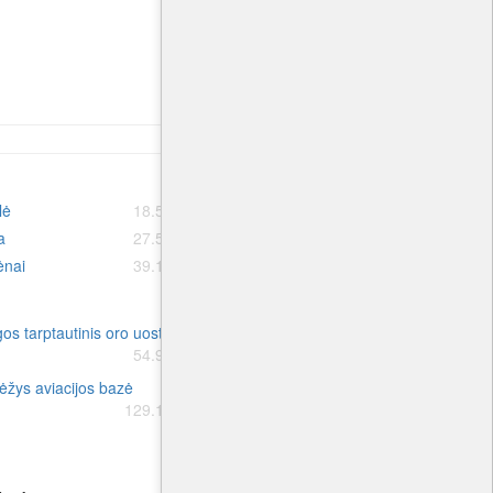
lė
18.5 km.
Paviluosta
19.5 km.
a
27.5 km.
Skuodas
30.9 km.
ėnai
39.1 km.
Mažeikiai
39.8 km.
os tarptautinis oro uostas
Tukums aviacijos bazė
63.2 km.
54.9 km.
Barysių oro uostas
87.0 km.
žys aviacijos bazė
Kėdainių aviacijos bazė
132.9 km.
129.1 km.
Visby oro uostas
138.4 km.