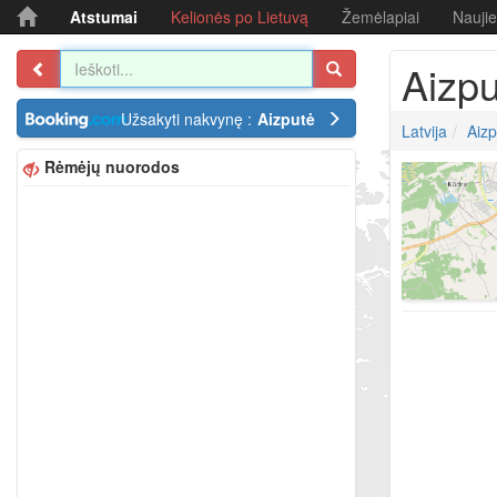
Atstumai
Kelionės po Lietuvą
Žemėlapiai
Nauji
Aizpu
Užsakyti nakvynę :
Aizputė
Latvija
Aizp
Rėmėjų nuorodos