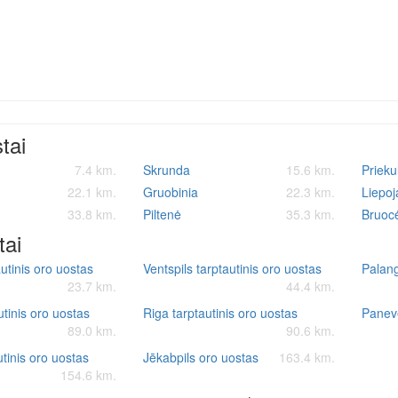
stai
7.4 km.
Skrunda
15.6 km.
Prieku
22.1 km.
Gruobinia
22.3 km.
Liepoj
33.8 km.
Piltenė
35.3 km.
Bruoc
tai
autinis oro uostas
Ventspils tarptautinis oro uostas
Palang
23.7 km.
44.4 km.
utinis oro uostas
Riga tarptautinis oro uostas
Panevė
89.0 km.
90.6 km.
tinis oro uostas
Jēkabpils oro uostas
163.4 km.
154.6 km.