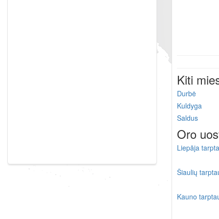
Kiti mie
Durbė
Kuldyga
Saldus
Oro uos
Liepāja tarpt
Šiaulių tarpta
Kauno tarptau