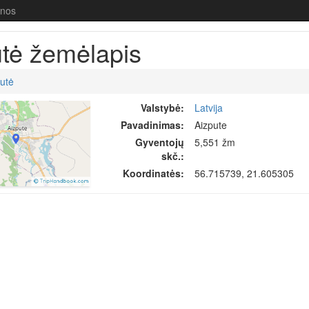
enos
tė žemėlapis
utė
Valstybė:
Latvija
Pavadinimas:
Aizpute
Gyventojų
5,551 žm
skč.:
Koordinatės:
56.715739, 21.605305